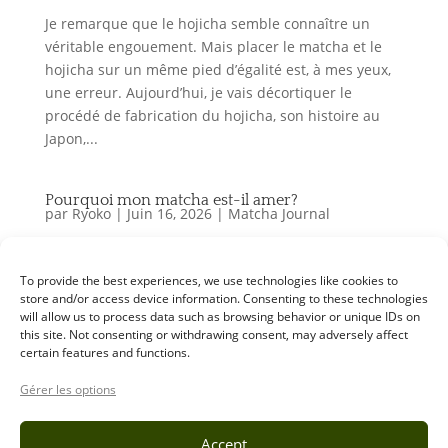
Je remarque que le hojicha semble connaître un
véritable engouement. Mais placer le matcha et le
hojicha sur un même pied d’égalité est, à mes yeux,
une erreur. Aujourd’hui, je vais décortiquer le
procédé de fabrication du hojicha, son histoire au
Japon,...
Pourquoi mon matcha est-il amer?
par
Ryoko
|
Juin 16, 2026
|
Matcha Journal
Il y a quelques années, l’idée de boire du matcha
avec seulement de l’eau chaude aurait semblé
To provide the best experiences, we use technologies like cookies to
inhabituelle à la plupart des gens en Europe. Le
store and/or access device information. Consenting to these technologies
will allow us to process data such as browsing behavior or unique IDs on
matcha était quelque chose que l’on ajoutait aux
this site. Not consenting or withdrawing consent, may adversely affect
lattes, aux desserts ou aux smoothies — pas quelque
certain features and functions.
chose...
Gérer les options
Accept