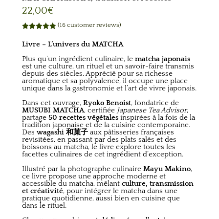
22,00
€
(
16
customer reviews)
Rated
5.00
out of 5
Livre – L’univers du MATCHA
based on
customer
Plus qu’un ingrédient culinaire, le
matcha japonais
ratings
est une culture, un rituel et un savoir-faire transmis
depuis des siècles. Apprécié pour sa richesse
aromatique et sa polyvalence, il occupe une place
unique dans la gastronomie et l’art de vivre japonais.
Dans cet ouvrage,
Ryoko Benoist
, fondatrice de
MUSUBI MATCHA
, certifiée
Japanese Tea Advisor
,
partage
50 recettes végétales
inspirées à la fois de la
tradition japonaise et de la cuisine contemporaine.
Des
wagashi 和菓子
aux pâtisseries françaises
revisitées, en passant par des plats salés et des
boissons au matcha, le livre explore toutes les
facettes culinaires de cet ingrédient d’exception.
Illustré par la photographe culinaire
Mayu Makino
,
ce livre propose une approche moderne et
accessible du matcha, mêlant
culture, transmission
et créativité
, pour intégrer le matcha dans une
pratique quotidienne, aussi bien en cuisine que
dans le rituel.