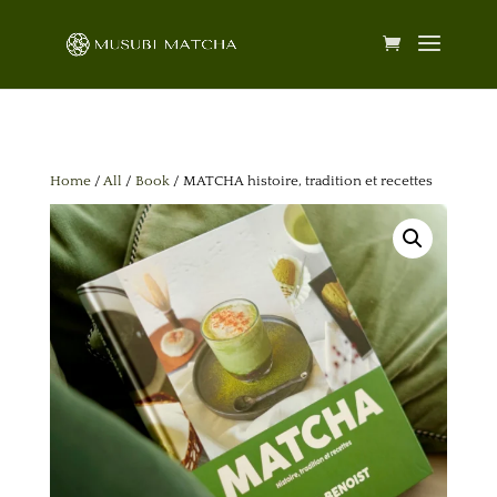
Home
/
All
/
Book
/ MATCHA histoire, tradition et recettes