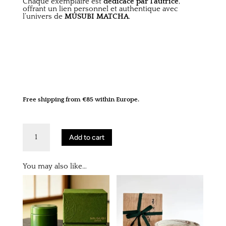
Chaque exemplaire est
dédicacé par l’autrice
,
offrant un lien personnel et authentique avec
l’univers de
MUSUBI MATCHA
.
Free shipping from €85 within Europe.
MATCHA
histoire,
Add to cart
tradition
et
recettes
quantity
You may also like…