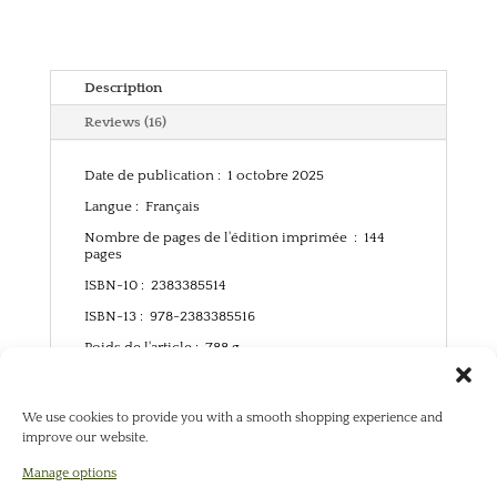
Description
Reviews (16)
Date de publication : ‎
1 octobre 2025
Langue‏ : ‎
Français
Nombre de pages de l'édition imprimée ‏ : ‎
144
pages
ISBN-10‏ : ‎
2383385514
ISBN-13 : ‎
978-2383385516
Poids de l'article ‏: ‎
788 g
Dimensions ‏: ‎
20 x 1.6 x 25.8 cm
We use cookies to provide you with a smooth shopping experience and
improve our website.
Manage options