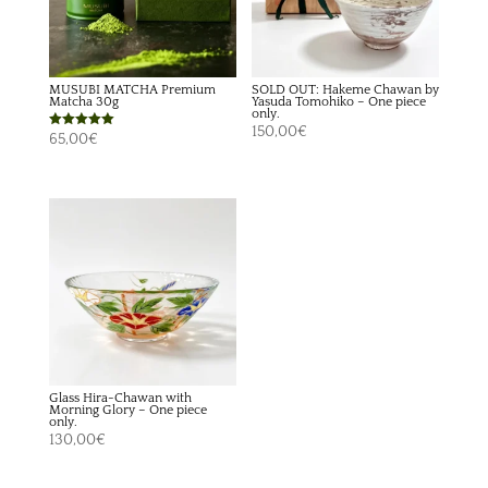
MUSUBI MATCHA Premium
SOLD OUT: Hakeme Chawan by
Matcha 30g
Yasuda Tomohiko – One piece
only.
150,00
€
Rated
65,00
€
5.00
out of 5
Glass Hira-Chawan with
Morning Glory – One piece
only.
130,00
€